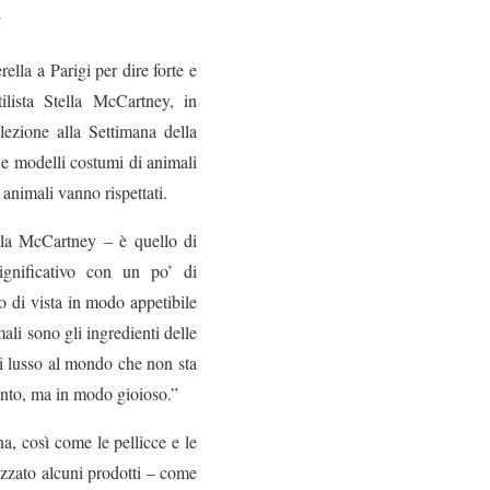
a
rella a Parigi per dire forte e
lista Stella McCartney, in
lezione alla Settimana della
 e modelli costumi di animali
nimali vanno rispettati.
lla McCartney – è quello di
ignificativo con un po’ di
o di vista in modo appetibile
ali sono gli ingredienti delle
 di lusso al mondo che non sta
unto, ma in modo gioioso.”
na, così come le pellicce e le
zzato alcuni prodotti – come