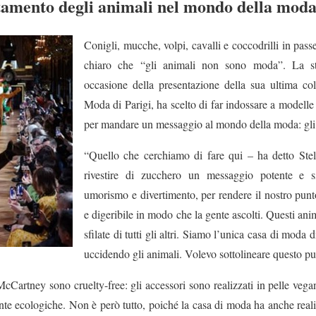
ttamento degli animali nel mondo della mod
Conigli, mucche, volpi, cavalli e coccodrilli in passe
chiaro che “gli animali non sono moda”. La sti
occasione della presentazione della sua ultima col
Moda di Parigi, ha scelto di far indossare a modelle
per mandare un messaggio al mondo della moda: gli a
“Quello che cerchiamo di fare qui – ha detto Ste
rivestire di zucchero un messaggio potente e s
umorismo e divertimento, per rendere il nostro punt
e digeribile in modo che la gente ascolti. Questi anim
sfilate di tutti gli altri. Siamo l’unica casa di moda
uccidendo gli animali. Volevo sottolineare questo p
 McCartney sono cruelty-free: gli accessori sono realizzati in pelle vega
te ecologiche. Non è però tutto, poiché la casa di moda ha anche reali