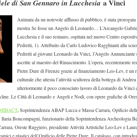
a Vinci
iele di San Gennaro in Lucchesia
Animata da un notevole afflusso di pubblico, è stata prorogata 
mostra Se fosse un Angelo di Leonardo… L’Arcangelo Gabrie
Lucchesia e il suo restauro, ospitata nel nuovo Centro esposit
Pedretti, 1). Attribuito da Carlo Ludovico Ragghianti alla scu
Pedretti al giovane Leonardo da Vinci, l’Angelo Annunciante è 
ascritte al maestro del Rinascimento. L’opera, recentemente res
Pietre Dure di Firenze grazie al finanziamento Leo-Lev, è un ri
culturale che attesta l’attività scultorea della bottega di Andre
ulteriormente il poco conosciuto lavoro di Leonardo da Vinci 
yline. Le Città di Leonardo e Angeli e Nodi, con opere grafiche di Ore
MIBACT
, Soprintendenza ABAP Lucca e Massa Carrara, Opificio delle
i Ilaria Boncompagni, funzionario della Soprintendenza Archeologia Bel
rrara, Oreste Ruggiero, presidente Attività Artistiche Leo-Lev e Laura
ramici e plastici dell’Opificio delle Pietre Dure. Il catalogo, con introd