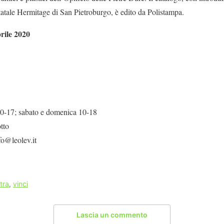
atale Hermitage di San Pietroburgo, è edito da Polistampa.
rile 2020
 10-17; sabato e domenica 10-18
otto
fo@leolev.it
tra
,
vinci
Lascia un commento