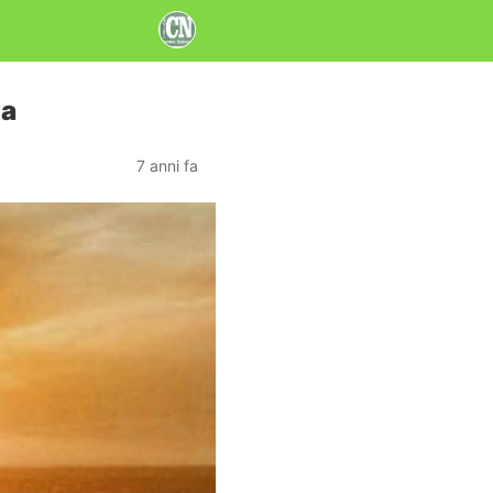
ha
7 anni fa