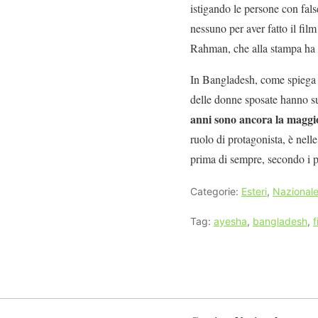
istigando le persone con fal
nessuno per aver fatto il fi
Rahman, che alla stampa ha d
In Bangladesh, come spiega 
delle donne sposate hanno su
anni sono ancora la magg
ruolo di protagonista, è nell
prima di sempre, secondo i p
Categorie:
Esteri
,
Nazional
Tag:
ayesha
,
bangladesh
,
f