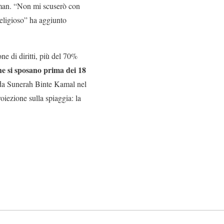
ahman. “Non mi scuserò con
religioso” ha aggiunto
ne di diritti, più del 70%
he si sposano prima dei 18
 da Sunerah Binte Kamal nel
oiezione sulla spiaggia: la