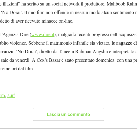
se illazioni” ha scritto su un social network il produttore, Mahboob R
lm ‘No Dorai’. Il mio film non offende in nessun modo alcun sentimento 
etto di aver ricevuto minacce on-line.
l’Agenzia Dire (
www.dire.it
), malgrado recenti progressi nell’acquisizio
le ragazze c
bito violenze. Sebbene il matrimonio infantile sia vietato,
ioranza
. ‘No Dorai’, diretto da Taneem Rahman Angshu e interpretato
e sale da venerdì. A Cox’s Bazar è stato presentato domenica, con una pr
romotori del film.
e
ilm
,
surf
Lascia un commento