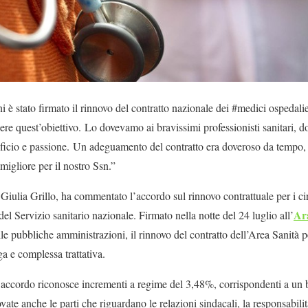
 è stato firmato il rinnovo del contratto nazionale dei #medici ospedalieri
re quest’obiettivo. Lo dovevamo ai bravissimi professionisti sanitari, 
rificio e passione. Un adeguamento del contratto era doveroso da tempo, 
migliore per il nostro Ssn.”
, Giulia Grillo, ha commentato l’accordo sul rinnovo contrattuale per i c
Ar
i del Servizio sanitario nazionale. Firmato nella notte del 24 luglio all’
le pubbliche amministrazioni, il rinnovo del contratto dell’Area Sanità p
a e complessa trattativa.
l’accordo riconosce incrementi a regime del 3,48%, corrispondenti a un
ate anche le parti che riguardano le relazioni sindacali, la responsabilità