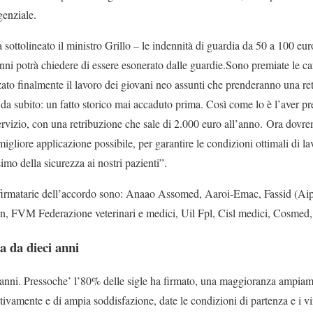
igenziale.
sottolineato il ministro Grillo – le indennità di guardia da 50 a 100 eur
nni potrà chiedere di essere esonerato dalle guardie.Sono premiate le car
zato finalmente il lavoro dei giovani neo assunti che prenderanno una re
a subito: un fatto storico mai accaduto prima. Così come lo è l’aver prev
ervizio, con una retribuzione che sale di 2.000 euro all’anno. Ora dovre
igliore applicazione possibile, per garantire le condizioni ottimali di la
o della sicurezza ai nostri pazienti”.
 firmatarie dell’accordo sono: Anaao Assomed, Aaroi-Emac, Fassid (Ai
sn, FVM Federazione veterinari e medici, Uil Fpl, Cisl medici, Cosmed, 
a da dieci anni
 anni. Pressoche’ l’80% delle sigle ha firmato, una maggioranza ampiame
tivamente e di ampia soddisfazione, date le condizioni di partenza e i vi