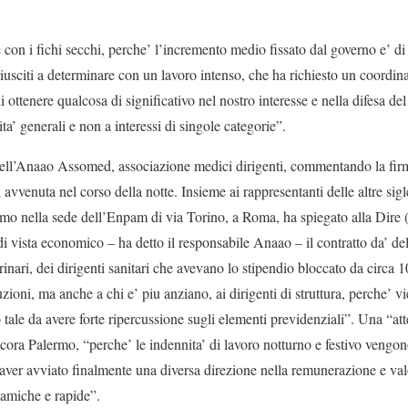
e con i fichi secchi, perche’ l’incremento medio fissato dal governo e’ di
iusciti a determinare con un lavoro intenso, che ha richiesto un coordina
 ottenere qualcosa di significativo nel nostro interesse e nella difesa del
ta’ generali e non a interessi di singole categorie”.
ell’Anaao Assomed, associazione medici dirigenti, commentando la firma
i avvenuta nel corso della notte. Insieme ai rappresentanti delle altre si
lermo nella sede dell’Enpam di via Torino, a Roma, ha spiegato alla Dire 
i vista economico – ha detto il responsabile Anaao – il contratto da’ del
inari, dei dirigenti sanitari che avevano lo stipendio bloccato da circa 10
zioni, ma anche a chi e’ piu anziano, ai dirigenti di struttura, perche’ vi
o tale da avere forte ripercussione sugli elementi previdenziali”. Una “at
ancora Palermo, “perche’ le indennita’ di lavoro notturno e festivo veng
aver avviato finalmente una diversa direzione nella remunerazione e valo
namiche e rapide”.