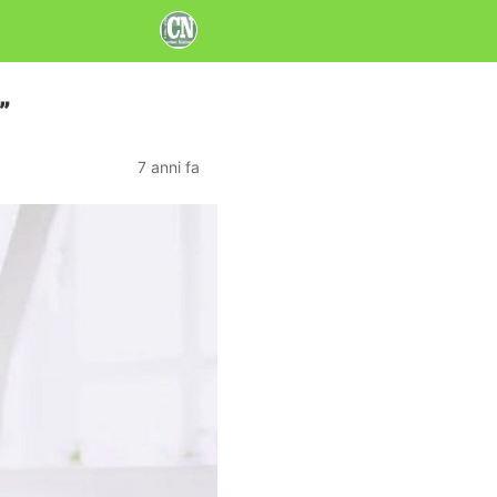
”
7 anni fa