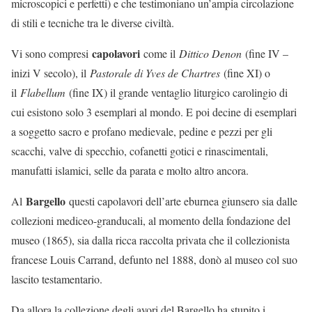
microscopici e perfetti) e che testimoniano un’ampia circolazione
di stili e tecniche tra le diverse civiltà.
capolavori
Vi sono compresi
come il
Dittico Denon
(fine IV –
inizi V secolo), il
Pastorale di Yves de Chartres
(fine XI) o
il
Flabellum
(fine IX) il grande ventaglio liturgico carolingio di
cui esistono solo 3 esemplari al mondo. E poi decine di esemplari
a soggetto sacro e profano medievale, pedine e pezzi per gli
scacchi, valve di specchio, cofanetti gotici e rinascimentali,
manufatti islamici, selle da parata e molto altro ancora.
Bargello
Al
questi capolavori dell’arte eburnea giunsero sia dalle
collezioni mediceo-granducali, al momento della fondazione del
museo (1865), sia dalla ricca raccolta privata che il collezionista
francese Louis Carrand, defunto nel 1888, donò al museo col suo
lascito testamentario.
Da allora la collezione degli avori del Bargello ha stupito i