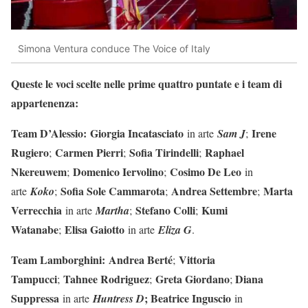
Simona Ventura conduce The Voice of Italy
Queste le voci scelte nelle prime quattro puntate e i team di
appartenenza:
Team D’Alessio:
Giorgia Incatasciato
Irene
in arte
Sam J
;
Rugiero
Carmen Pierri
Sofia Tirindelli
Raphael
;
;
;
Nkereuwem
Domenico Iervolino
Cosimo De Leo
;
;
in
Sofia Sole Cammarota
Andrea Settembre
Marta
arte
Koko
;
;
;
Verrecchia
Stefano Colli
Kumi
in arte
Martha
;
;
Watanabe
Elisa Gaiotto
;
in arte
Eliza G
.
Team Lamborghini:
Andrea Berté
Vittoria
;
Tampucci
Tahnee Rodriguez
Greta Giordano
Diana
;
;
;
Suppressa
; Beatrice Inguscio
in arte
Huntress D
in