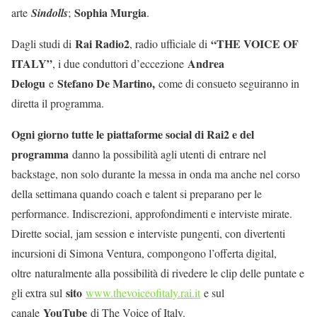
Sophia Murgia
arte
Sindolls
;
.
Rai Radio2
“THE VOICE OF
Dagli studi di
, radio ufficiale di
ITALY”
Andrea
, i due conduttori d’eccezione
Delogu
Stefano De Martino,
e
come di consueto seguiranno in
diretta il programma.
Ogni giorno tutte le piattaforme social di Rai2 e del
programma
danno la possibilità agli utenti di entrare nel
backstage, non solo durante la messa in onda ma anche nel corso
della settimana quando coach e talent si preparano per le
performance. Indiscrezioni, approfondimenti e interviste mirate.
Dirette social, jam session e interviste pungenti, con divertenti
incursioni di Simona Ventura, compongono l’offerta digital,
oltre naturalmente alla possibilità di rivedere le clip delle puntate e
sito
gli extra sul
www.thevoiceofitaly.rai.it
e sul
YouTube
canale
di The Voice of Italy.