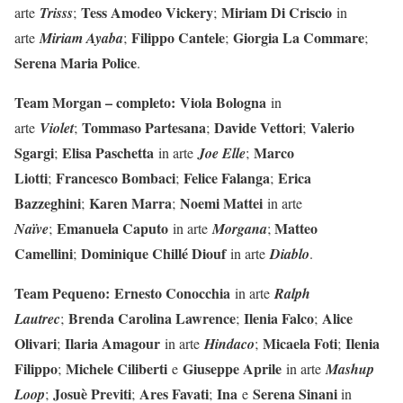
Tess Amodeo Vickery
Miriam Di Criscio
arte
Trisss
;
;
in
Filippo Cantele
Giorgia La Commare
arte
Miriam Ayaba
;
;
;
Serena Maria Police
.
Team Morgan – completo:
Viola Bologna
in
Tommaso Partesana
Davide Vettori
Valerio
arte
Violet
;
;
;
Sgargi
Elisa Paschetta
Marco
;
in arte
Joe Elle
;
Liotti
Francesco Bombaci
Felice Falanga
Erica
;
;
;
Bazzeghini
Karen Marra
Noemi Mattei
;
;
in arte
Emanuela Caputo
Matteo
Naïve
;
in arte
Morgana
;
Camellini
Dominique Chillé Diouf
;
in arte
Diablo
.
Team Pequeno:
Ernesto Conocchia
in arte
Ralph
Brenda Carolina Lawrence
Ilenia Falco
Alice
Lautrec
;
;
;
Olivari
Ilaria Amagour
Micaela Foti
Ilenia
;
in arte
Hindaco
;
;
Filippo
Michele Ciliberti
Giuseppe Aprile
;
e
in arte
Mashup
Josuè Previti
Ares Favati
Ina
Serena Sinani
Loop
;
;
;
e
in