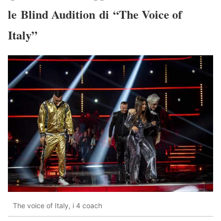
le
Blind Audition
di
“The Voice of
Italy”
The voice of Italy, i 4 coach