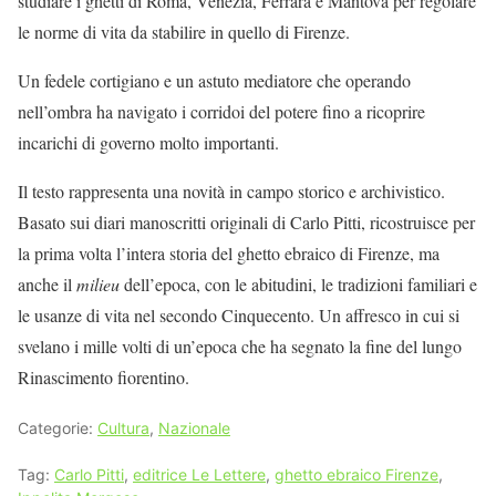
studiare i ghetti di Roma, Venezia, Ferrara e Mantova per regolare
le norme di vita da stabilire in quello di Firenze.
Un fedele cortigiano e un astuto mediatore che operando
nell’ombra ha navigato i corridoi del potere fino a ricoprire
incarichi di governo molto importanti.
Il testo rappresenta una novità in campo storico e archivistico.
Basato sui diari manoscritti originali di Carlo Pitti, ricostruisce per
la prima volta l’intera storia del ghetto ebraico di Firenze, ma
anche il
milieu
dell’epoca, con le abitudini, le tradizioni familiari e
le usanze di vita nel secondo Cinquecento. Un affresco in cui si
svelano i mille volti di un’epoca che ha segnato la fine del lungo
Rinascimento fiorentino.
Categorie:
Cultura
,
Nazionale
Tag:
Carlo Pitti
,
editrice Le Lettere
,
ghetto ebraico Firenze
,