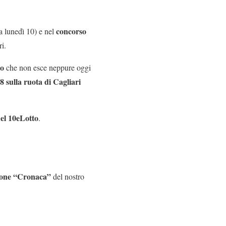
concorso
a lunedì 10) e nel
i.
no
che non esce neppure oggi
8 sulla ruota di Cagliari
del 10eLotto
.
ezione “Cronaca”
del nostro