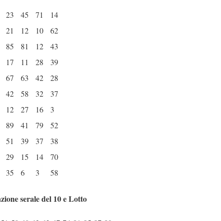
23
45
71
14
21
12
10
62
85
81
12
43
17
11
28
39
67
63
42
28
42
58
32
37
12
27
16
3
89
41
79
52
51
39
37
38
29
15
14
70
35
6
3
58
azione serale del 10 e Lotto