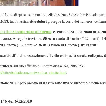
el Lotto di questa settimana (quella di sabato 8 dicembre è posticipata 
e 2018
ritardatari
, tra i massimi
prosegue la corsa dei numerosi centenar
82 sulla ruota di Firenze
54 sulla ruota di Tori
cita dell’
, è sempre il
50 sulla ruota di Torino
4
 a vuoto. A seguire troviamo:
(127 ritardi), il
 di Genova
36 sulla ruota di Genova (109 ritardi).
(112 ritardi) e
centi dell’ultima estrazione del Lotto e di quella serale, collegata, 
erificate
sul sito ufficiale di Lottomatica al seguente link:
t/lotto/risultatieconcorsi/verifica_vincite.html
.
azione del Superenalotto di stasera sono invece disponibili nella s
 146 del 6/12/2018