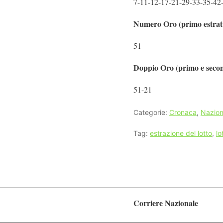
7-11-12-17-21-29-33-35-42
Numero Oro (primo estratto
51
Doppio Oro (primo e second
51-21
Categorie:
Cronaca
,
Nazion
Tag:
estrazione del lotto
,
lo
Corriere Nazionale