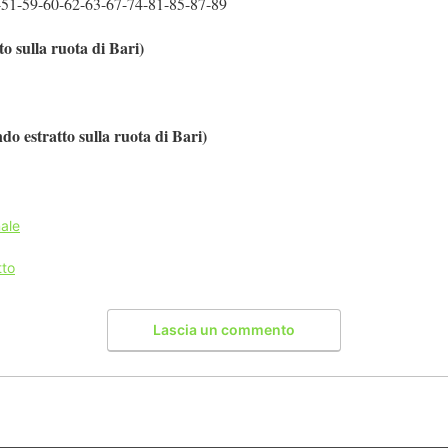
-51-59-60-62-63-67-74-81-85-87-89
 sulla ruota di Bari)
o estratto sulla ruota di Bari)
ale
tto
Lascia un commento