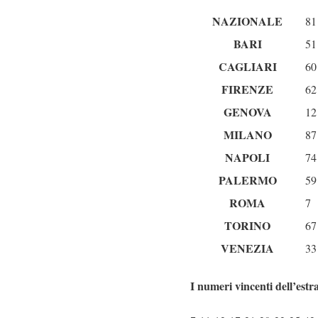
NAZIONALE
81
BARI
51
CAGLIARI
60
FIRENZE
62
GENOVA
12
MILANO
87
NAPOLI
74
PALERMO
59
ROMA
7
TORINO
67
VENEZIA
33
I numeri vincenti dell’estr