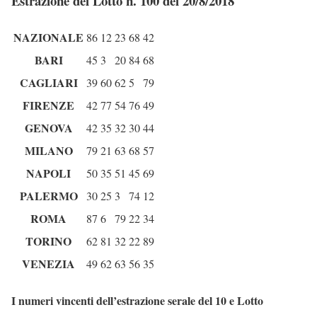
Estrazione del Lotto n. 100 del 20/8/2018
NAZIONALE
86
12
23
68
42
BARI
45
3
20
84
68
CAGLIARI
39
60
62
5
79
FIRENZE
42
77
54
76
49
GENOVA
42
35
32
30
44
MILANO
79
21
63
68
57
NAPOLI
50
35
51
45
69
PALERMO
30
25
3
74
12
ROMA
87
6
79
22
34
TORINO
62
81
32
22
89
VENEZIA
49
62
63
56
35
I numeri vincenti dell’estrazione serale del 10 e Lotto