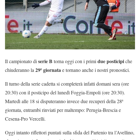
serie B
due posticipi
Il campionato di
torna oggi con i primi
che
29ª giornata
chiuderanno la
e tornano anche i nostri pronostici.
Il turno della serie cadetta si completerà infatti domani sera (ore
20:30) con il posticipo del lunedì Foggia-Empoli (ore 20:30).
Martedì alle 18 si disputeranno invece due recuperi della 28ª
giornata, entrambi rinviati per maltempo: Perugia-Brescia e
Cesena-Pro Vercelli.
Oggi intanto riflettori puntati sulla sfida del Partenio tra l’Avellino,