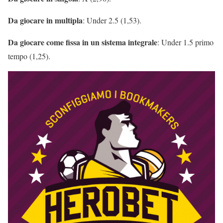
Da giocare in multipla
: Under 2.5 (1,53).
Da giocare come fissa in un sistema integrale
: Under 1.5 primo
tempo (1,25).