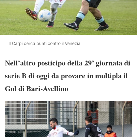
Il Carpi cerca punti contro il Venezia
Nell’altro posticipo della 29ª giornata di
serie B di oggi da provare in multipla il
Gol di Bari-Avellino