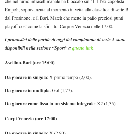
che nel turno infrasettimanale ha bloccato sull’1-1 l’ex capolista
Empoli, sopravanzata al momento in vetta alla classifica di serie B
dal Frosinone, e il Bari. Match che mette in palio preziosi punti
playoff così come la sfida tra Carpi e Venezia delle 17:00.
I pronostici delle partite di oggi del campionato di serie A sono
disponibili nella sezione “Sport” a
questo link
.
Avellino-Bari (ore 15:00)
Da giocare in singola
: X primo tempo (2,00).
Da giocare in multipla
: Gol (1,77).
Da giocare come fissa in un sistema integrale
: X2 (1,35).
Carpi-Venezia (ore 17:00)
Da giocare in singola
: X (2,90).