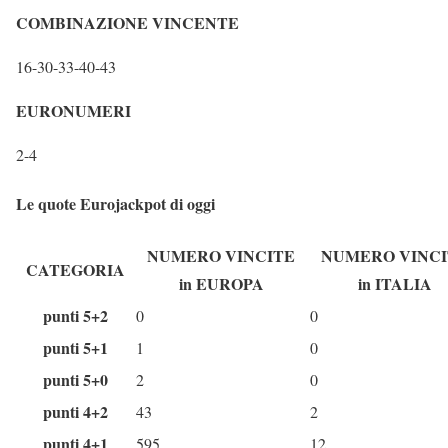
COMBINAZIONE VINCENTE
16-30-33-40-43
EURONUMERI
2-4
Le quote Eurojackpot di oggi
NUMERO VINCITE
NUMERO VINCI
CATEGORIA
in EUROPA
in ITALIA
punti 5+2
0
0
punti 5+1
1
0
punti 5+0
2
0
punti 4+2
43
2
punti 4+1
595
12