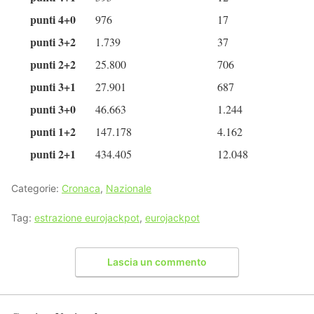
punti 4+0
976
17
punti 3+2
1.739
37
punti 2+2
25.800
706
punti 3+1
27.901
687
punti 3+0
46.663
1.244
punti 1+2
147.178
4.162
punti 2+1
434.405
12.048
Categorie:
Cronaca
,
Nazionale
Tag:
estrazione eurojackpot
,
eurojackpot
Lascia un commento