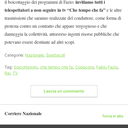
invitiamo tutti i
il boicottaggio dei programmi di Fazio:
telespettatori a non seguire in tv “Che tempo che fa”
e le altre
trasmissioni che saranno realizzate del conduttore, come forma di
protesta contro un contratto che appare vergognoso e che
danneggia la collettività, attraverso ingenti risorse pubbliche che
potevano essere destinate ad altri scopi.
Categorie:
Nazionale
,
Spettacoli
Tag:
boicottaggio
,
che tempo che fa
,
Codacons
,
Fabio Fazio
,
Rai
,
TV
Lascia un commento
Corriere Nazionale
Torna in alto