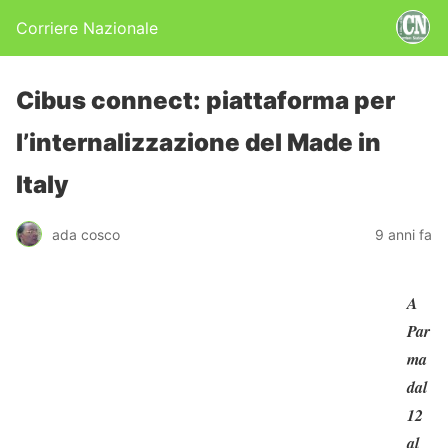
Corriere Nazionale
Cibus connect: piattaforma per
l’internalizzazione del Made in
Italy
ada cosco
9 anni fa
A
Par
ma
dal
12
al