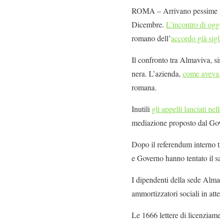
ROMA – Arrivano pessime not
Dicembre.
L’incontro di og
romano dell’
accordo già sigl
Il confronto tra Almaviva, s
nera. L’azienda,
come aveva 
romana.
Inutili
gli appelli lanciati n
mediazione proposto dal Go
Dopo il referendum interno tra
e Governo hanno tentato il sa
I dipendenti della sede Alma
ammortizzatori sociali in att
Le 1666 lettere di licenziame