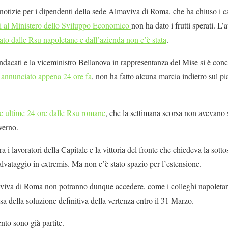
izie per i dipendenti della sede Almaviva di Roma, che ha chiuso i ca
gi al Ministero dello Sviluppo Economico
non ha dato i frutti sperati. L’
ato dalle Rsu napoletane e dall’azienda non c’è stata
.
indacati e la viceministro Bellanova in rappresentanza del Mise si è c
annunciato appena 24 ore fa
, non ha fatto alcuna marcia indietro sul pi
elle ultime 24 ore dalle Rsu romane
, che la settimana scorsa non avevano s
verno.
 i lavoratori della Capitale e la vittoria del fronte che chiedeva la sotto
lvataggio in extremis. Ma non c’è stato spazio per l’estensione.
viva di Roma non potranno dunque accedere, come i colleghi napoletani,
esa della soluzione definitiva della vertenza entro il 31 Marzo.
nto sono già partite.