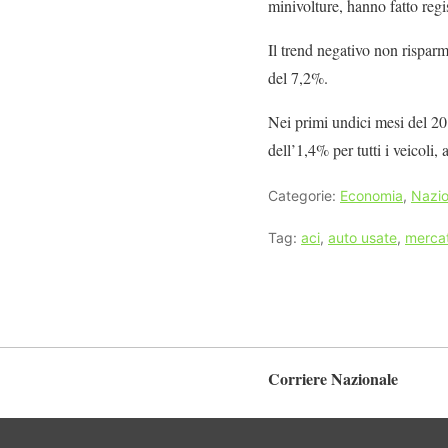
minivolture, hanno fatto reg
Il trend negativo non rispar
del 7,2%.
Nei primi undici mesi del 201
dell’1,4% per tutti i veicoli,
Categorie:
Economia
,
Nazio
Tag:
aci
,
auto usate
,
merca
Corriere Nazionale