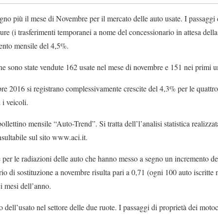
o più il mese di Novembre per il mercato delle auto usate. I passaggi d
ure (i trasferimenti temporanei a nome del concessionario in attesa della r
ento mensile del 4,5%.
e sono state vendute 162 usate nel mese di novembre e 151 nei primi u
 2016 si registrano complessivamente crescite del 4,3% per le quattro 
i veicoli.
ollettino mensile “Auto-Trend”. Si tratta dell’l’analisi statistica realiz
sultabile sul sito www.aci.it.
er le radiazioni delle auto che hanno messo a segno un incremento del 
io di sostituzione a novembre risulta pari a 0,71 (ogni 100 auto iscritte 
ci mesi dell’anno.
o dell’usato nel settore delle due ruote. I passaggi di proprietà dei motoc