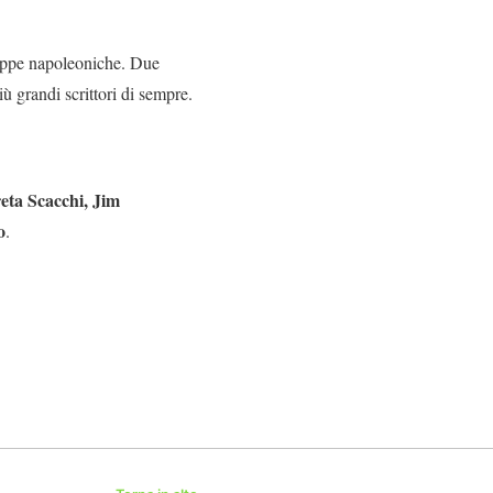
ruppe napoleoniche. Due
ù grandi scrittori di sempre.
eta Scacchi, Jim
o
.