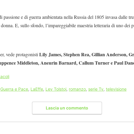
i passione e di guerra ambientata nella Russia del 1805 invasa dalle t
onna. E, sullo sfondo, l’impareggiabile maestria letteraria di uno dei pi
Lily James, Stephen Rea, Gillian Anderson, Gr
er, vede protagonisti
uppence Middleton, Aneurin Barnard, Callum Turner e Paul Dan
acoli
,
Guerra e Pace
,
LaEffe
,
Lev Tolstoj
,
romanzo
,
serie Tv
,
televisione
Lascia un commento