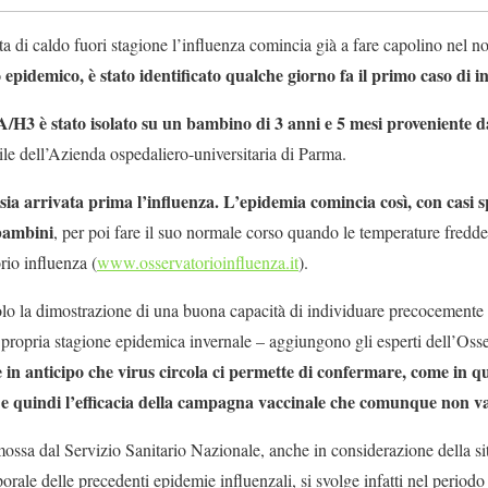
i caldo fuori stagione l’influenza comincia già a fare capolino nel n
o epidemico, è stato identificato qualche giorno fa il primo caso di i
o A/H3 è stato isolato su un bambino di 3 anni e 5 mesi proveniente d
le dell’Azienda ospedaliero-universitaria di Parma.
ia arrivata prima l’influenza. L’epidemia comincia così, con casi s
 bambini
, per poi fare il suo normale corso quando le temperature fredde
rio influenza (
www.osservatorioinfluenza.it
).
solo la dimostrazione di una buona capacità di individuare precocemente 
 propria stagione epidemica invernale – aggiungono gli esperti dell’Osser
 in anticipo che virus circola ci permette di confermare, come in que
ali e quindi l’efficacia della campagna vaccinale che comunque non v
sa dal Servizio Sanitario Nazionale, anche in considerazione della sit
ale delle precedenti epidemie influenzali, si svolge infatti nel periodo