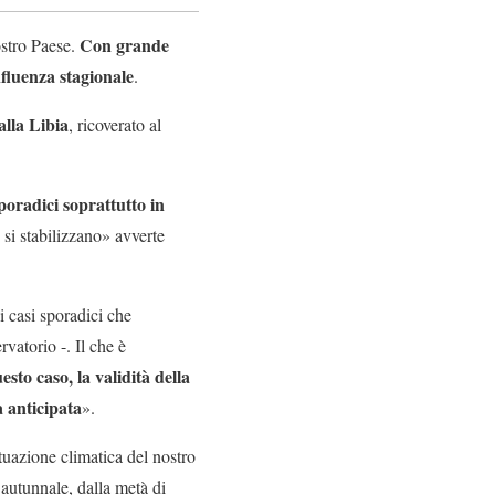
Con grande
ostro Paese.
nfluenza stagionale
.
alla Libia
, ricoverato al
poradici soprattutto in
 si stabilizzano» avverte
i casi sporadici che
vatorio -. Il che è
sto caso, la validità della
a anticipata
».
uazione climatica del nostro
 autunnale, dalla metà di