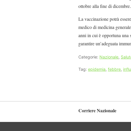
ottobre alla fine di dicembre.
La vaccinazione potrà essere 
medico di medicina generale.
anni in cui è opportuna una s
garantire un’adeguata immun
Categorie:
Nazionale
,
Salut
Tag:
epidemia
,
febbre
,
infl
Corriere Nazionale