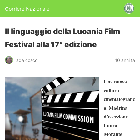
Corriere Nazionale
Il linguaggio della Lucania Film
Festival alla 17° edizione
ada cosco
10 anni fa
Una nuova
cultura
cinematografic
a. M
adrina
d’eccezione
Laura
Morante